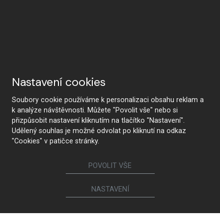
Nastavení cookies
Proč HANÁK
Soubory cookie používáme k personalizaci obsahu reklam a
k analýze návštěvnosti. Můžete "Povolit vše" nebo si
přizpůsobit nastavení kliknutím na tlačítko "Nastavení".
Udělený souhlas je možné odvolat po kliknutí na odkaz
HANÁK Interior Concept
Tradice a řemeslo
"Cookies" v patičce stránky.
POVOLIT VŠE
NASTAVENÍ
Od návrhu po realizaci
Nejmodernější technologie