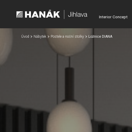
Interior Concept
Úvod
Nábytek
Postele a noční stolky
Ložnice DIANA