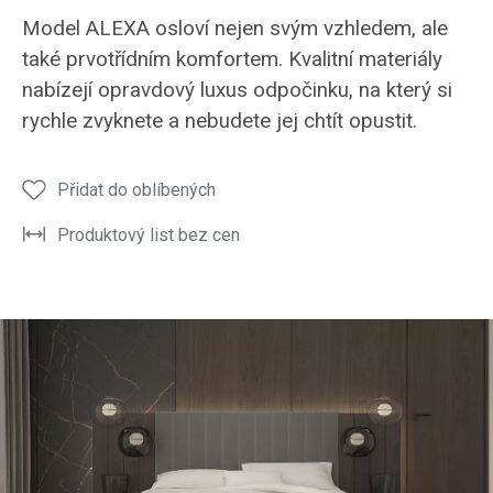
ložnice
ložnice
noční
noční
noční
Model ALEXA osloví nejen svým vzhledem, ale
ALEXA
ALEXA
stolek
stolek
stole
také prvotřídním komfortem. Kvalitní materiály
opravdový
opravdový
postele
postele
poste
nabízejí opravdový luxus odpočinku, na který si
luxus
luxus
ALEXA
ALEXA
ALEX
rychle zvyknete a nebudete jej chtít opustit.
odpočinku
odpočinku
Přidat do oblíbených
Produktový list bez cen