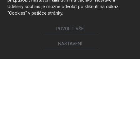
přizpůsobit nastavení kliknutím na tlačítko "Nastavení".
Udělený souhlas je možné odvolat po kliknutí na odkaz
"Cookies" v patičce stránky.
POVOLIT VŠE
NASTAVENÍ
KONTAKTUJTE NÁS
Sledujte nás