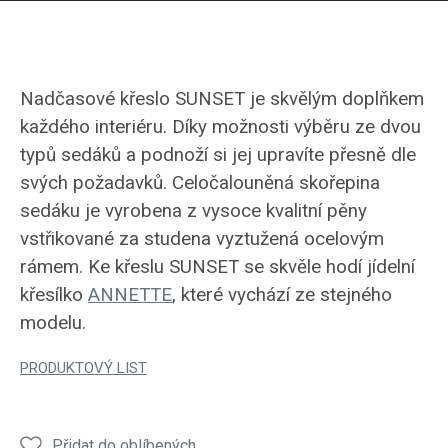
Nadčasové křeslo SUNSET je skvělým doplňkem
každého interiéru. Díky možnosti výběru ze dvou
typů sedáků a podnoží si jej upravíte přesně dle
svých požadavků. Celočalouněná skořepina
sedáku je vyrobena z vysoce kvalitní pěny
vstřikované za studena vyztužená ocelovým
rámem. Ke křeslu SUNSET se skvěle hodí jídelní
křesílko
ANNETTE
, které vychází ze stejného
modelu.
PRODUKTOVÝ LIST
Přidat do oblíbených