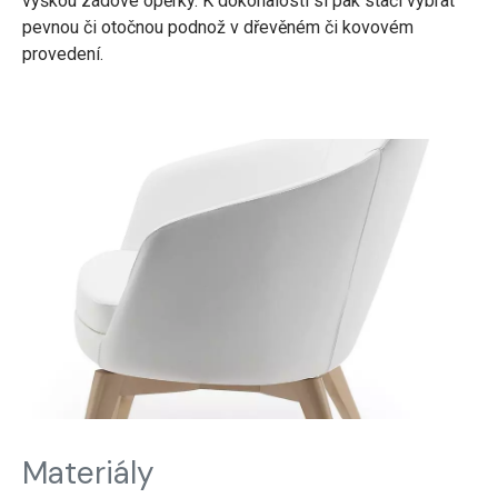
výškou zádové opěrky. K dokonalosti si pak stačí vybrat
pevnou či otočnou podnož v dřevěném či kovovém
provedení.
Materiály