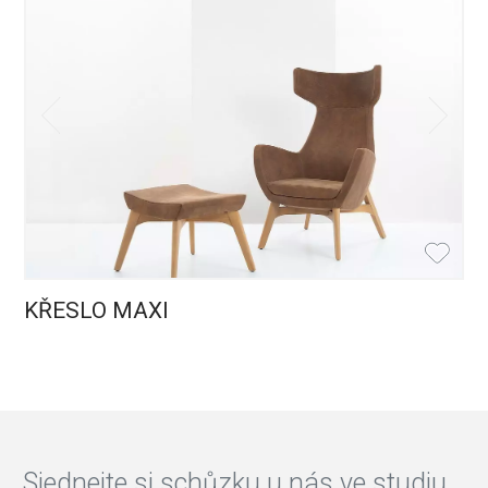
KŘESLO MAXI
Sjednejte si schůzku u nás ve studiu