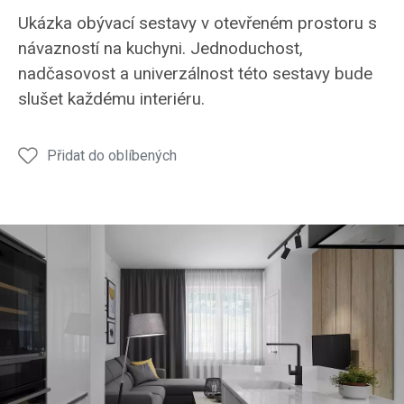
moderní
moderní
moderní
Ukázka obývací sestavy v otevřeném prostoru s
obývací
obývací
obývací
návazností na kuchyni. Jednoduchost,
pokoj
pokoj
pokoj
nadčasovost a univerzálnost této sestavy bude
slušet každému interiéru.
Přidat do oblíbených