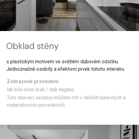
Obklad stěny
s plastickým motivem ve světlém dubovém odstínu.
Jednoznačně osobitý a efektivní prvek tohoto interiéru.
Zobrazené provedení:
lak bílá orion lesk / dub nagano
Tuto obývací sestavu můžete mít v dalších barevných a
materiálových provedeních.