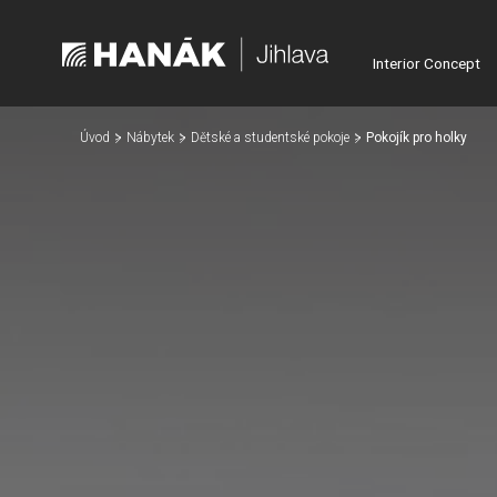
Interior Concept
Úvod
Nábytek
Dětské a studentské pokoje
Pokojík pro holky